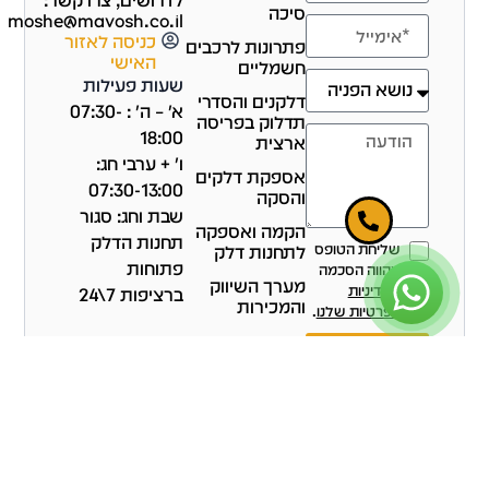
לדרושים, צרו קשר:
סיכה
moshe@mavosh.co.il
כניסה לאזור
פתרונות לרכבים
האישי
חשמליים
שעות פעילות
דלקנים והסדרי
א' – ה' : 07:30-
תדלוק בפריסה
18:00
ארצית
ו' + ערבי חג:
אספקת דלקים
07:30-13:00
והסקה
שבת וחג: סגור
הקמה ואספקה
תחנות הדלק
שליחת הטופס
לתחנות דלק
פתוחות
מהווה הסכמה
מערך השיווק
למדיניות
ברציפות 7\24
והמכירות
הפרטיות שלנו
.
גיוס עובדים
שליחה
צרו קשר
הצהרת נגישות
הצהרת פרטיות
תקנון ותנאי