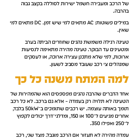
ל הרכב ומעבירה חשמל ישירות לסוללה בקצב גבוה
הרבה.
במילים פשוטות: AC מתאים למי שיש זמן. DC מתאים למי
אין.
עינה רגילה משמשת נהגים שחוזרים הביתה בערב
מטעינים עד הבוקר. טעינה מהירה מתאימה לנסיעות
רוכות, למי שלא מתכנן עצירה ארוכה, או לעסקים
מנהלים צי רכב שעובד מסביב לשעון.
מה המתח משנה כל כך
חד הדברים שהרבה נהגים מפספסים הוא שהמהירות של
טעינה לא תלויה רק בעמדה – אלא גם ברכב. לא כל רכב
תומך באותה עוצמה. יש רכבים שתומכים ב־50kW בלבד,
אחרים מגיעים ל־100 או 150, ומדלגי־דרך יכולים לקפוץ
2 ואפילו 350.
מדה מהירה לא תעזור אם הרכב מוגבל. מצד שני, רכב