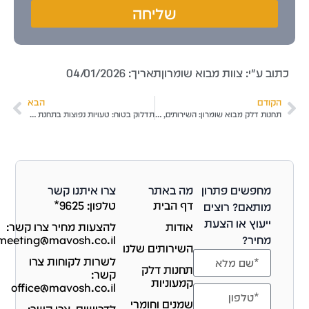
שליחה
תוב ע"י: צוות מבוא שומרון
תאריך:
04/01/2026
הקודם
הבא
תחנות דלק מבוא שומרון: השירותים, הפריסה והיתרונות לנהגים
תדלוק בטוח: טעויות נפוצות בתחנת דלק ואיך להימנע מהן
מחפשים פתרון
מה באתר
צרו איתנו קשר
דף הבית
טלפון: 9625*
מותאם? רוצים
ייעוץ או הצעת
אודות
להצעות מחיר צרו קשר:
מחיר?
telemeeting@mavosh.co.il
השירותים שלנו
לשרות לקוחות צרו
תחנות דלק
קשר:
קמעוניות
office@mavosh.co.il
שמנים וחומרי