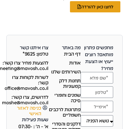
לחצו כאן להורדה
מחפשים פתרון
מה באתר
צרו איתנו קשר
דף הבית
טלפון: 9625*
מותאם? רוצים
ייעוץ או הצעת
אודות
להצעות מחיר צרו קשר:
מחיר?
telemeeting@mavosh.co.il
השירותים שלנו
לשרות לקוחות צרו
תחנות דלק
קשר:
קמעוניות
office@mavosh.co.il
שמנים וחומרי
לדרושים, צרו קשר:
סיכה
moshe@mavosh.co.il
כניסה לאזור
פתרונות לרכבים
האישי
חשמליים
שעות פעילות
דלקנים והסדרי
א' – ה' : 07:30-