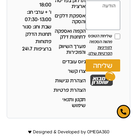
תדלוק בפריסה
18:00
ארצית
ו' + ערבי חג:
אספקת דלקים
07:30-13:00
והסקה
שבת וחג: סגור
הקמה ואספקה
תחנות הדלק
שליחת הטופס
לתחנות דלק
פתוחות
מהווה הסכמה
מערך השיווק
למדיניות
ברציפות 7\24
והמכירות
הפרטיות שלנו
.
גיוס עובדים
שליחה
צרו קשר
הצהרת נגישות
הצהרת פרטיות
תקנון ותנאי
שימוש
Designed & Developed by OMEGA360 ♥